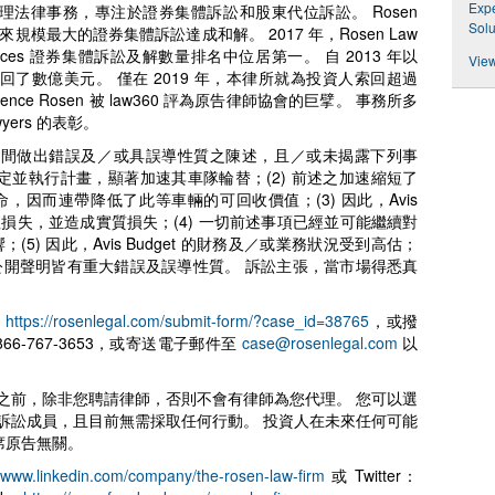
Expe
投資人代理法律事務，專注於證券集體訴訟和股東代位訴訟。 Rosen
Solu
來規模最大的證券集體訴訟達成和解。 2017 年，Rosen Law
ction Services 證券集體訴訟及解數量排名中位居第一。 自 2013 年以
View
了數億美元。 僅在 2019 年，本律所就為投資人索回超過
rence Rosen 被 law360 評為原告律師協會的巨擘。 事務所多
wyers 的表彰。
期間做出錯誤及／或具誤導性質之陳述，且／或未揭露下列事
 年第四季制定並執行計畫，顯著加速其車隊輪替；(2) 前述之加速縮短了
用壽命，因而連帶降低了此等車輛的可回收價值；(3) 因此，Avis
減值損失，並造成實質損失；(4) 一切前述事項已經並可能繼續對
響；(5) 因此，Avis Budget 的財務及／或業務狀況受到高估；
之公開聲明皆有重大錯誤及誤導性質。 訴訟主張，當市場得悉真
往
https://rosenlegal.com/submit-form/?case_id=38765
，或撥
 866-767-3653，或寄送電子郵件至
case@rosenlegal.com
以
之前，除非您聘請律師，否則不會有律師為您代理。 您可以選
訴訟成員，且目前無需採取任何行動。 投資人在未來任何可能
席原告無關。
//www.linkedin.com/company/the-rosen-law-firm
或 Twitter：