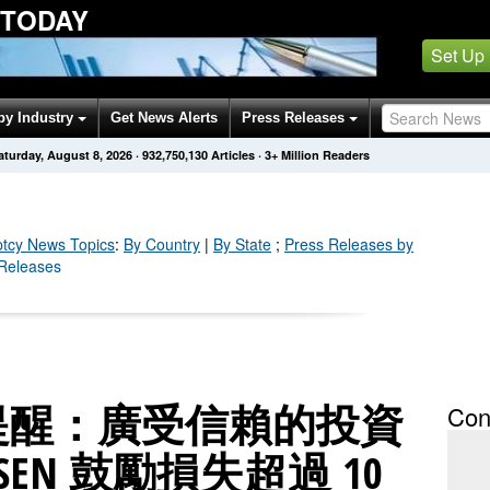
 TODAY
Set Up
by Industry
Get News Alerts
Press Releases
aturday, August 8, 2026
·
932,750,130
Articles
· 3+ Million Readers
tcy
News Topics
:
By Country
|
By State
;
Press Releases by
 Releases
期提醒：廣受信賴的投資
Con
SEN 鼓勵損失超過 10