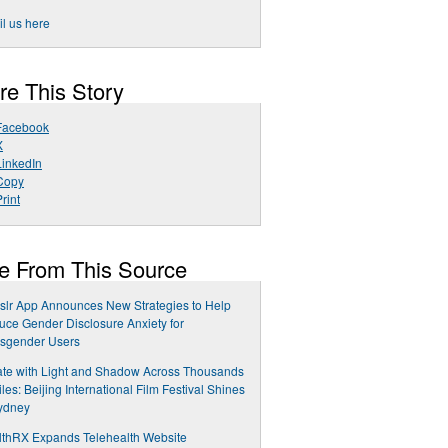
l us here
re This Story
Facebook
X
LinkedIn
Copy
rint
e From This Source
slr App Announces New Strategies to Help
ce Gender Disclosure Anxiety for
nsgender Users
te with Light and Shadow Across Thousands
iles: Beijing International Film Festival Shines
ydney
lthRX Expands Telehealth Website