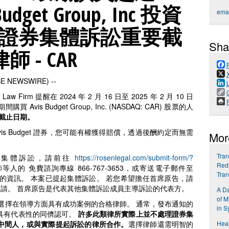
dget Group, Inc 投資
emai
4 日證券集體訴訟重要截
Sha
 - CAR
OBE NEWSWIRE) --
Firm 提醒在 2024 年 2 月 16 日至 2025 年 2 月 10 日
P
s Budget Group, Inc. (NASDAQ: CAR) 股票的人
原告截止日期。
is Budget 證券，您可能有權獲得賠償，透過後酬約定而無需
Mor
Tran
dget 集體訴訟，請前往
https://rosenlegal.com/submit-form/?
Redu
m 律師等人的 免費諮詢專線 866-767-3653，或寄送電子郵件至
Tra
的資訊。 本案已提起集體訴訟。 若您希望擔任首席原告，請
請。 首席原告是代表其他集體訴訟成員主導訴訟的代表方。
A Da
of M
選擇在領導方面具有成功案例的合格律師。 通常，發布通知的
in S
具有代表性的同儕認可。
許多此類律所實際上並不處理證券集
中間人，或與實際提起訴訟的律所合作。
選擇律師還需明智的
Hea