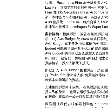
抉擇。 Rosen Law Firm 為全球
Law Firm 達成了當時針對中國公司有史以
Firm 在 ISS Securities Class A
來，本律所每年都位列前四，為投資人索回
4.38 億美元。 2020 年，創始合夥人 Lau
名律師均曾獲得 Lawdragon 和 Super La
案件詳情：
根據訴訟，被告在集體訴訟
項：(1) Avis Budget 於 2024
Avis Budget 旗下美洲地區車輛的使
Budget 可能被迫認列數十億元的資產
Avis Budget 的財務狀況造成重大負面影
(6) 因此，被告於一切相關時間點所做
實詳情後，投資人蒙受了損失。
如欲加入 Avis Budget 集體訴訟，請前
打 Phillip Kim 律師等人的 免費諮詢專線
瞭解本集體訴訟的資訊。
上述集體訴訟尚未成案。 在集體訴訟成案
擇自己的律師。 也可以繼續作為缺席集體
的賠償中獲得的分成金額與其是否擔任首
歡迎關注我們以瞭解最新動態：
https: