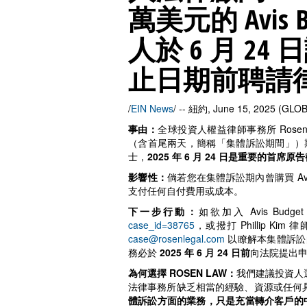
萬美元的 Avis Bu
人於 6 月 2
止日期前聘請律師
/
EIN News
/ -- 紐約, June 15, 2025 (GL
事由：
全球投資人權益律師事務所 Rosen Law 
（含首尾兩天，簡稱「集體訴訟期間」）期間購買 Avi
士，
2025 年 6 月 24 日是重要的首席
影響性：
倘若您在集體訴訟期內曾購買 Av
支付任何自付費用或成本。
下一步行動：
如欲加入 Avis Bu
case_id=38765
，或撥打 Phillip Ki
case@rosenlegal.com
以瞭解本集體訴訟
務必於
2025 年 6 月 24 日前
向法院提出申
為何選擇 ROSEN LAW：
我們建議投資人
法律事務所缺乏相當的經驗、資源或任何
體訴訟方面的業務，只是充當轉介客戶的