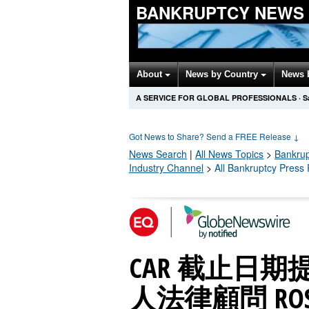
BANKRUPTCY NEWS
About
News by Country
News 
A SERVICE FOR GLOBAL PROFESSIONALS
·
S
Got News to Share? Send a FREE Release
↓
News Search
|
All News Topics
>
Bankrup
Industry Channel
>
All Bankruptcy Press
CAR 截止日
人法律顧問 RO